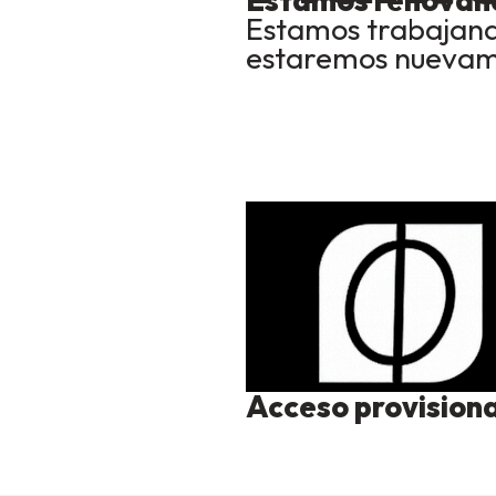
Estamos renovand
Estamos trabajand
estaremos nuevame
Acceso provision